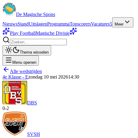
De Magische Spons
Nieuws
Stand
Uitslagen
Programma
Topscorers
Vacatures
5
Meer
Play Football
Magische Divisie
Thema wisselen
Menu openen
Alle wedstrijden
4e Klasse - E
zondag 10 mei 2026
14:30
DBS
0
-
2
SVSH