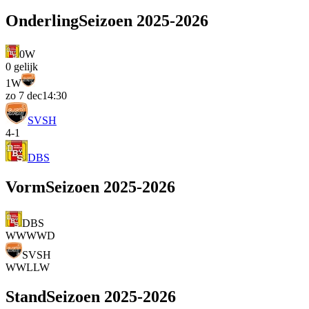
Onderling
Seizoen
2025-2026
0
W
0
gelijk
1
W
zo 7 dec
14:30
SVSH
4
-
1
DBS
Vorm
Seizoen
2025-2026
DBS
W
W
W
W
D
SVSH
W
W
L
L
W
Stand
Seizoen
2025-2026