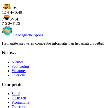
2
DBS
12
-
4
-
4
+16
40
7
SVSH
7
-
5
-
8
+11
26
De Magische Spons
Het laatste nieuws en competitie-informatie van het amateurvoetbal.
Nieuws
Nieuws
Sponsoring
Vacatures
Over ons
Competitie
Stand
Uitslagen
Programma
Topscorers