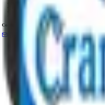
Programma
Topscorers
Statistieken
Divisies
Contact