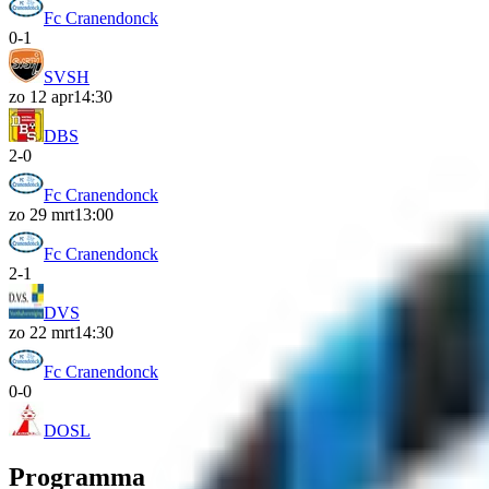
Fc Cranendonck
0
-
1
SVSH
zo 12 apr
14:30
DBS
2
-
0
Fc Cranendonck
zo 29 mrt
13:00
Fc Cranendonck
2
-
1
DVS
zo 22 mrt
14:30
Fc Cranendonck
0
-
0
DOSL
Programma