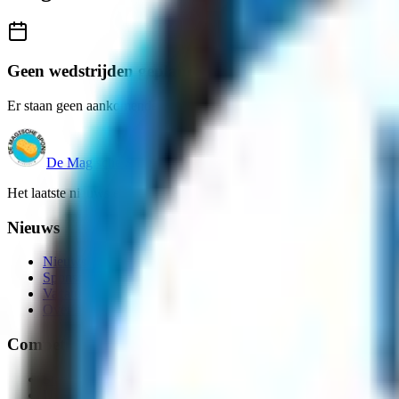
Geen wedstrijden gepland
Er staan geen aankomende wedstrijden op het programma.
De Magische Spons
Het laatste nieuws en competitie-informatie van het amateurvoetbal.
Nieuws
Nieuws
Sponsoring
Vacatures
Over ons
Competitie
Stand
Uitslagen