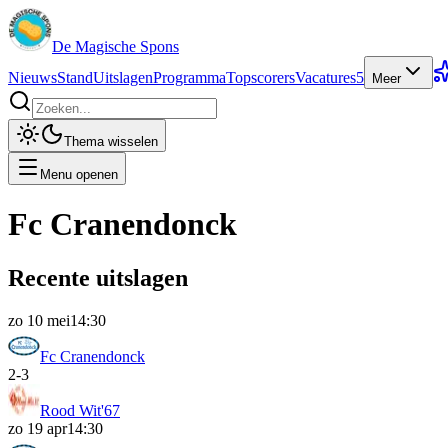
De Magische Spons
Nieuws
Stand
Uitslagen
Programma
Topscorers
Vacatures
5
Meer
Thema wisselen
Menu openen
Fc Cranendonck
Recente uitslagen
zo 10 mei
14:30
Fc Cranendonck
2
-
3
Rood Wit'67
zo 19 apr
14:30