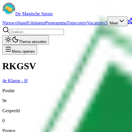
De Magische Spons
Nieuws
Stand
Uitslagen
Programma
Topscorers
Vacatures
5
Meer
Thema wisselen
Menu openen
RKGSV
4e Klasse - H
Positie
9e
Gespeeld
0
Punten