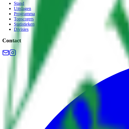
Stand
Uitslagen
Programma
Topscorers
Statistieken
Divisies
Contact