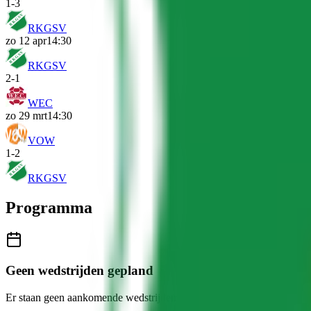
1
-
3
RKGSV
zo 12 apr
14:30
RKGSV
2
-
1
WEC
zo 29 mrt
14:30
VOW
1
-
2
RKGSV
Programma
Geen wedstrijden gepland
Er staan geen aankomende wedstrijden op het programma.