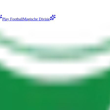
Play Football
Magische Divisie