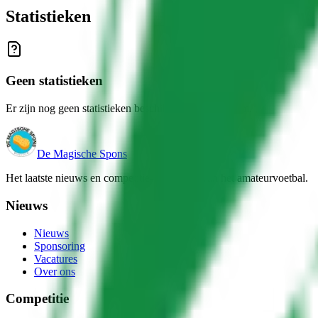
Statistieken
Geen statistieken
Er zijn nog geen statistieken beschikbaar voor dit team.
De Magische Spons
Het laatste nieuws en competitie-informatie van het amateurvoetbal.
Nieuws
Nieuws
Sponsoring
Vacatures
Over ons
Competitie