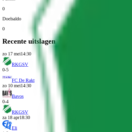
0
Doelsaldo
0
Recente uitslagen
zo 17 mei
14:30
RKGSV
0
-
5
FC De Rakt
zo 10 mei
14:30
Bavos
0
-
4
RKGSV
za 18 apr
18:30
Eli